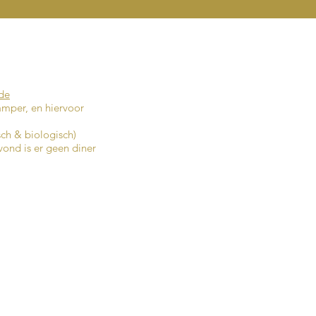
de
amper, en hiervoor
sch & biologisch)
ond is er geen diner