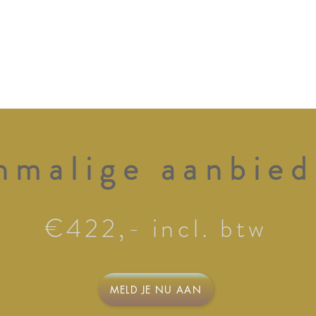
nmalige aanbied
€422,- incl. btw
MELD JE NU AAN