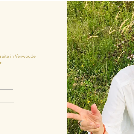
etraite in Venwoude
n.