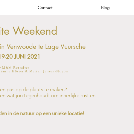
Contact
Blog
aite Weekend
 in Venwoude te Lage Vuursche
19-20 JUNI 2021
y M&M Retraites
rianne Köster &
Marian Jansen-Noyon
een pas op de plaats te maken?
en wat jou tegenhoudt om innerlijke rust en
n in de natuur op een unieke locatie!