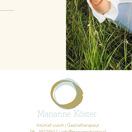
Intuïtief coach | Gezinstherapeut
06 - 55124611 |
info@mariannekoster.nl