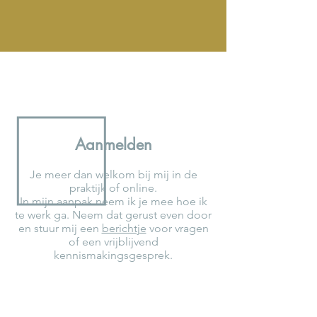
Aanmelden
Je meer dan welkom bij mij in de
praktijk of online.
In m
ijn aanpak
neem ik je mee hoe ik
te werk ga. Neem dat gerust even door
en stuur mij een
berichtje
voor vragen
of een vrijblijvend
kennismakingsgesprek.