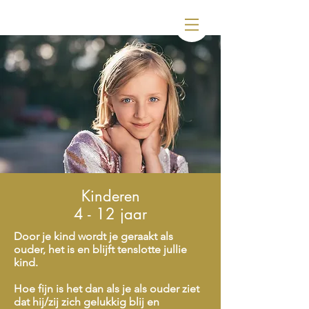
Kinderen
4 - 12 jaar
Door je kind wordt je geraakt als
ouder, het is en blijft tenslotte jullie
kind.
Hoe fijn is het dan als je als ouder ziet
dat hij/zij zich gelukkig blij en